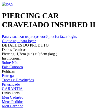
PIERCING CAR
CRAVEJADO INSPIRED II
Para visualizar os preços você precisa fazer login.
Clique aqui para logar
DETALHES DO PRODUTO
Dados Tecnicos
Piercing: 1,3cm (alt.) x 0,6cm (larg.)
Institucional
Sobre Nós
Fale Conosco
Políticas
Entrega
Trocas e Devoluções
Privacidade
GARANTIA
Links Úteis
Meu Cadastro
Meus Pedidos
Meu Carrinho