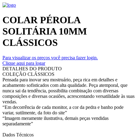
COLAR PÉROLA
SOLITÁRIA 10MM
CLÁSSICOS
Para visualizar os preços você precisa fazer login.
Clique aqui para logar
DETALHES DO PRODUTO
COLEÇÃO CLÁSSICOS
Pensada para inovar seu mostruário, peça rica em detalhes e
acabamento sofisticados com alta qualidade. Peça atemporal, que
nunca sai da tendência, possibilita combinação com diversas
composições e diversas ocasiões, acrescentando versatilidade às suas
vendas.
“Em decorrência de cada monitor, a cor da pedra e banho pode
variar, sutilmente, da foto do site”
“Imagem meramente ilustrativa, demais peças vendidas
separadamente”
Dados Técnicos