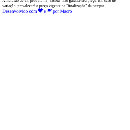
A inclusão de um produto na “sacola” não garante seu preço. Em caso de
variação, prevalecerá o preço vigente na “finalização” da compra.
Desenvolvido com
e
por Macro