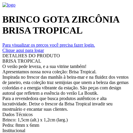
BRINCO GOTA ZIRCÔNIA
BRISA TROPICAL
Para visualizar os preços você precisa fazer login.
Clique aqui para logar
DETALHES DO PRODUTO
BRISA TROPICAL
O verão pede leveza, e a sua vitrine também!
Apresentamos nossa nova coleção: Brisa Tropical.
Inspirada no frescor das manhãs à beira-mar e na fluidez dos ventos
de janeiro, esta coleção traz semijoias que unem a beleza das gemas
coloridas e a energia vibrante da estação. São peças com design
autoral que refletem a essência do verão La Boutik.
Para a revendedora que busca produtos autênticos e alta
lucratividade. Deixe o frescor da Brisa Tropical invadir seu
mostruário e encantar suas clientes.
Dados Técnicos
Brinco: 1,5cm (alt.) x 1,2cm (larg.)
Pedra: 8mm x 6mm
Institucional