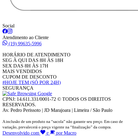
Social
Atendimento ao Cliente
(19) 99635-5996
HORÁRIO DE ATENDIMENTO
SEG À QUI DAS 8H ÀS 18H
SEX DAS 8H ÀS 17H
MAIS VENDIDOS
CUPOM DE DESCONTO
#HOJE TEM
(SÓ POR 24H)
SEGURANÇA
CPNJ: 14.611.331/0001-72 © TODOS OS DIREITOS
RESERVADOS.
Av. Pedro Perissoto | JD Marajoara | Limeira / São Paulo
A inclusão de um produto na “sacola” não garante seu preço. Em caso de
variação, prevalecerá o preço vigente na “finalização” da compra.
Desenvolvido com
e
por Macro