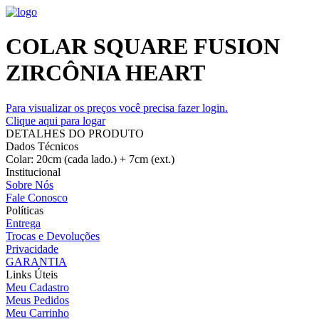
COLAR SQUARE FUSION
ZIRCÔNIA HEART
Para visualizar os preços você precisa fazer login.
Clique aqui para logar
DETALHES DO PRODUTO
Dados Técnicos
Colar: 20cm (cada lado.) + 7cm (ext.)
Institucional
Sobre Nós
Fale Conosco
Políticas
Entrega
Trocas e Devoluções
Privacidade
GARANTIA
Links Úteis
Meu Cadastro
Meus Pedidos
Meu Carrinho