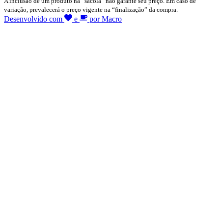
A inclusão de um produto na “sacola” não garante seu preço. Em caso de
variação, prevalecerá o preço vigente na “finalização” da compra.
Desenvolvido com
e
por Macro