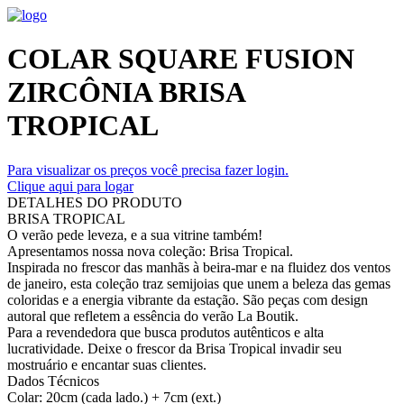
COLAR SQUARE FUSION
ZIRCÔNIA BRISA
TROPICAL
Para visualizar os preços você precisa fazer login.
Clique aqui para logar
DETALHES DO PRODUTO
BRISA TROPICAL
O verão pede leveza, e a sua vitrine também!
Apresentamos nossa nova coleção: Brisa Tropical.
Inspirada no frescor das manhãs à beira-mar e na fluidez dos ventos
de janeiro, esta coleção traz semijoias que unem a beleza das gemas
coloridas e a energia vibrante da estação. São peças com design
autoral que refletem a essência do verão La Boutik.
Para a revendedora que busca produtos autênticos e alta
lucratividade. Deixe o frescor da Brisa Tropical invadir seu
mostruário e encantar suas clientes.
Dados Técnicos
Colar: 20cm (cada lado.) + 7cm (ext.)