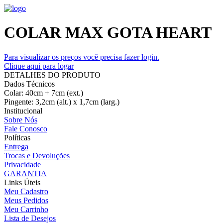
COLAR MAX GOTA HEART
Para visualizar os preços você precisa fazer login.
Clique aqui para logar
DETALHES DO PRODUTO
Dados Técnicos
Colar: 40cm + 7cm (ext.)
Pingente: 3,2cm (alt.) x 1,7cm (larg.)
Institucional
Sobre Nós
Fale Conosco
Políticas
Entrega
Trocas e Devoluções
Privacidade
GARANTIA
Links Úteis
Meu Cadastro
Meus Pedidos
Meu Carrinho
Lista de Desejos