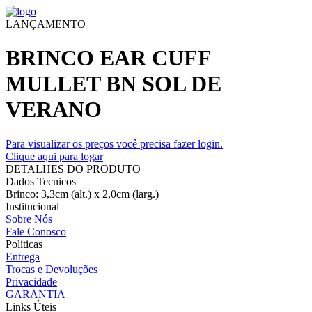
LANÇAMENTO
BRINCO EAR CUFF
MULLET BN SOL DE
VERANO
Para visualizar os preços você precisa fazer login.
Clique aqui para logar
DETALHES DO PRODUTO
Dados Tecnicos
Brinco: 3,3cm (alt.) x 2,0cm (larg.)
Institucional
Sobre Nós
Fale Conosco
Políticas
Entrega
Trocas e Devoluções
Privacidade
GARANTIA
Links Úteis