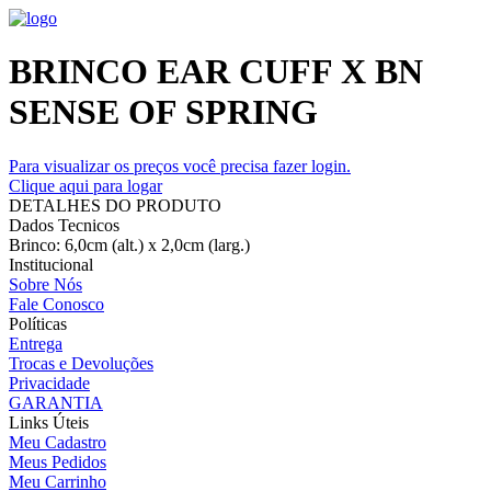
BRINCO EAR CUFF X BN
SENSE OF SPRING
Para visualizar os preços você precisa fazer login.
Clique aqui para logar
DETALHES DO PRODUTO
Dados Tecnicos
Brinco: 6,0cm (alt.) x 2,0cm (larg.)
Institucional
Sobre Nós
Fale Conosco
Políticas
Entrega
Trocas e Devoluções
Privacidade
GARANTIA
Links Úteis
Meu Cadastro
Meus Pedidos
Meu Carrinho