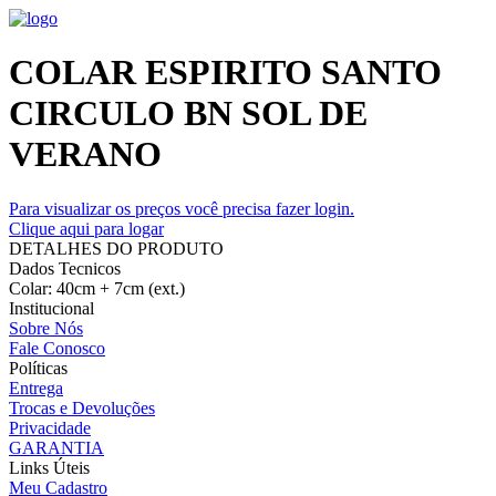
COLAR ESPIRITO SANTO
CIRCULO BN SOL DE
VERANO
Para visualizar os preços você precisa fazer login.
Clique aqui para logar
DETALHES DO PRODUTO
Dados Tecnicos
Colar: 40cm + 7cm (ext.)
Institucional
Sobre Nós
Fale Conosco
Políticas
Entrega
Trocas e Devoluções
Privacidade
GARANTIA
Links Úteis
Meu Cadastro