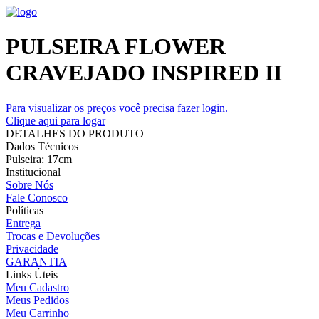
PULSEIRA FLOWER
CRAVEJADO INSPIRED II
Para visualizar os preços você precisa fazer login.
Clique aqui para logar
DETALHES DO PRODUTO
Dados Técnicos
Pulseira: 17cm
Institucional
Sobre Nós
Fale Conosco
Políticas
Entrega
Trocas e Devoluções
Privacidade
GARANTIA
Links Úteis
Meu Cadastro
Meus Pedidos
Meu Carrinho