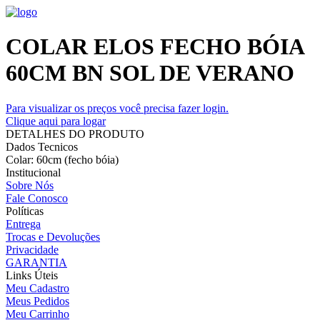
COLAR ELOS FECHO BÓIA
60CM BN SOL DE VERANO
Para visualizar os preços você precisa fazer login.
Clique aqui para logar
DETALHES DO PRODUTO
Dados Tecnicos
Colar: 60cm (fecho bóia)
Institucional
Sobre Nós
Fale Conosco
Políticas
Entrega
Trocas e Devoluções
Privacidade
GARANTIA
Links Úteis
Meu Cadastro
Meus Pedidos
Meu Carrinho