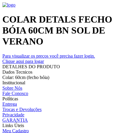
COLAR DETALS FECHO
BÓIA 60CM BN SOL DE
VERANO
Para visualizar os preços você precisa fazer login.
Clique aqui para logar
DETALHES DO PRODUTO
Dados Tecnicos
Colar: 60cm (fecho bóia)
Institucional
Sobre Nós
Fale Conosco
Políticas
Entrega
Trocas e Devoluções
Privacidade
GARANTIA
Links Úteis
Meu Cadastro