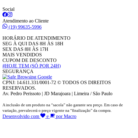
Social
Atendimento ao Cliente
(19) 99635-5996
HORÁRIO DE ATENDIMENTO
SEG À QUI DAS 8H ÀS 18H
SEX DAS 8H ÀS 17H
MAIS VENDIDOS
CUPOM DE DESCONTO
#HOJE TEM
(SÓ POR 24H)
SEGURANÇA
CPNJ: 14.611.331/0001-72 © TODOS OS DIREITOS
RESERVADOS.
Av. Pedro Perissoto | JD Marajoara | Limeira / São Paulo
A inclusão de um produto na “sacola” não garante seu preço. Em caso de
variação, prevalecerá o preço vigente na “finalização” da compra.
Desenvolvido com
e
por Macro