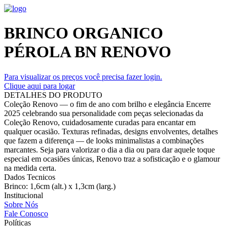
BRINCO ORGANICO
PÉROLA BN RENOVO
Para visualizar os preços você precisa fazer login.
Clique aqui para logar
DETALHES DO PRODUTO
Coleção Renovo — o fim de ano com brilho e elegância Encerre
2025 celebrando sua personalidade com peças selecionadas da
Coleção Renovo, cuidadosamente curadas para encantar em
qualquer ocasião. Texturas refinadas, designs envolventes, detalhes
que fazem a diferença — de looks minimalistas a combinações
marcantes. Seja para valorizar o dia a dia ou para dar aquele toque
especial em ocasiões únicas, Renovo traz a sofisticação e o glamour
na medida certa.
Dados Tecnicos
Brinco: 1,6cm (alt.) x 1,3cm (larg.)
Institucional
Sobre Nós
Fale Conosco
Políticas