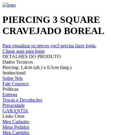
PIERCING 3 SQUARE
CRAVEJADO BOREAL
Para visualizar os preços você precisa fazer login.
Clique aqui para logar
DETALHES DO PRODUTO
Dados Tecnicos
Piercing: 1,4cm (alt.) x 0,5cm (larg.)
Institucional
Sobre Nós
Fale Conosco
Políticas
Entrega
Trocas e Devoluções
Privacidade
GARANTIA
Links Úteis
Meu Cadastro
Meus Pedidos
Meu Carrinho