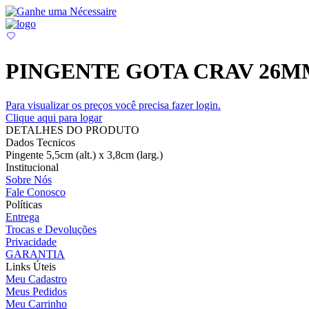
PINGENTE GOTA CRAV 26M
Para visualizar os preços você precisa fazer login.
Clique aqui para logar
DETALHES DO PRODUTO
Dados Tecnicos
Pingente 5,5cm (alt.) x 3,8cm (larg.)
Institucional
Sobre Nós
Fale Conosco
Políticas
Entrega
Trocas e Devoluções
Privacidade
GARANTIA
Links Úteis
Meu Cadastro
Meus Pedidos
Meu Carrinho