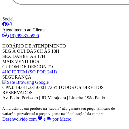
Social
Atendimento ao Cliente
(19) 99635-5996
HORÁRIO DE ATENDIMENTO
SEG À QUI DAS 8H ÀS 18H
SEX DAS 8H ÀS 17H
MAIS VENDIDOS
CUPOM DE DESCONTO
#HOJE TEM
(SÓ POR 24H)
SEGURANÇA
CPNJ: 14.611.331/0001-72 © TODOS OS DIREITOS
RESERVADOS.
Av. Pedro Perissoto | JD Marajoara | Limeira / São Paulo
A inclusão de um produto na “sacola” não garante seu preço. Em caso de
variação, prevalecerá o preço vigente na “finalização” da compra.
Desenvolvido com
e
por Macro