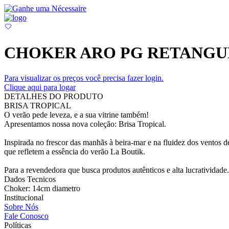
CHOKER ARO PG RETANGUL
Para visualizar os preços você precisa fazer login.
Clique aqui para logar
DETALHES DO PRODUTO
BRISA TROPICAL
O verão pede leveza, e a sua vitrine também!
Apresentamos nossa nova coleção: Brisa Tropical.
Inspirada no frescor das manhãs à beira-mar e na fluidez dos ventos d
que refletem a essência do verão La Boutik.
Para a revendedora que busca produtos autênticos e alta lucratividade.
Dados Tecnicos
Choker: 14cm diametro
Institucional
Sobre Nós
Fale Conosco
Políticas