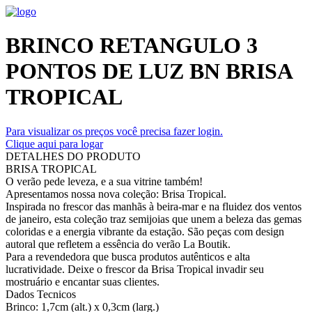
BRINCO RETANGULO 3
PONTOS DE LUZ BN BRISA
TROPICAL
Para visualizar os preços você precisa fazer login.
Clique aqui para logar
DETALHES DO PRODUTO
BRISA TROPICAL
O verão pede leveza, e a sua vitrine também!
Apresentamos nossa nova coleção: Brisa Tropical.
Inspirada no frescor das manhãs à beira-mar e na fluidez dos ventos
de janeiro, esta coleção traz semijoias que unem a beleza das gemas
coloridas e a energia vibrante da estação. São peças com design
autoral que refletem a essência do verão La Boutik.
Para a revendedora que busca produtos autênticos e alta
lucratividade. Deixe o frescor da Brisa Tropical invadir seu
mostruário e encantar suas clientes.
Dados Tecnicos
Brinco: 1,7cm (alt.) x 0,3cm (larg.)