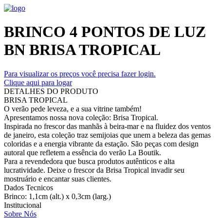
BRINCO 4 PONTOS DE LUZ
BN BRISA TROPICAL
Para visualizar os preços você precisa fazer login.
Clique aqui para logar
DETALHES DO PRODUTO
BRISA TROPICAL
O verão pede leveza, e a sua vitrine também!
Apresentamos nossa nova coleção: Brisa Tropical.
Inspirada no frescor das manhãs à beira-mar e na fluidez dos ventos
de janeiro, esta coleção traz semijoias que unem a beleza das gemas
coloridas e a energia vibrante da estação. São peças com design
autoral que refletem a essência do verão La Boutik.
Para a revendedora que busca produtos autênticos e alta
lucratividade. Deixe o frescor da Brisa Tropical invadir seu
mostruário e encantar suas clientes.
Dados Tecnicos
Brinco: 1,1cm (alt.) x 0,3cm (larg.)
Institucional
Sobre Nós