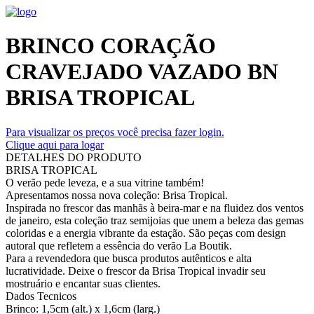
BRINCO CORAÇÃO
CRAVEJADO VAZADO BN
BRISA TROPICAL
Para visualizar os preços você precisa fazer login.
Clique aqui para logar
DETALHES DO PRODUTO
BRISA TROPICAL
O verão pede leveza, e a sua vitrine também!
Apresentamos nossa nova coleção: Brisa Tropical.
Inspirada no frescor das manhãs à beira-mar e na fluidez dos ventos
de janeiro, esta coleção traz semijoias que unem a beleza das gemas
coloridas e a energia vibrante da estação. São peças com design
autoral que refletem a essência do verão La Boutik.
Para a revendedora que busca produtos autênticos e alta
lucratividade. Deixe o frescor da Brisa Tropical invadir seu
mostruário e encantar suas clientes.
Dados Tecnicos
Brinco: 1,5cm (alt.) x 1,6cm (larg.)