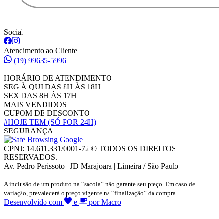
Social
Atendimento ao Cliente
(19) 99635-5996
HORÁRIO DE ATENDIMENTO
SEG À QUI DAS 8H ÀS 18H
SEX DAS 8H ÀS 17H
MAIS VENDIDOS
CUPOM DE DESCONTO
#HOJE TEM
(SÓ POR 24H)
SEGURANÇA
CPNJ: 14.611.331/0001-72 © TODOS OS DIREITOS
RESERVADOS.
Av. Pedro Perissoto | JD Marajoara | Limeira / São Paulo
A inclusão de um produto na “sacola” não garante seu preço. Em caso de
variação, prevalecerá o preço vigente na “finalização” da compra.
Desenvolvido com
e
por Macro