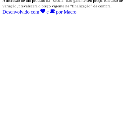
A inclusão de um produto na “sacola” não garante seu preço. Em caso de
variação, prevalecerá o preço vigente na “finalização” da compra.
Desenvolvido com
e
por Macro