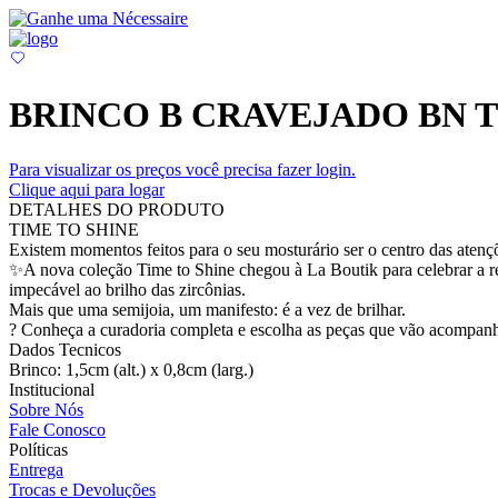
BRINCO B CRAVEJADO BN T
Para visualizar os preços você precisa fazer login.
Clique aqui para logar
DETALHES DO PRODUTO
TIME TO SHINE
Existem momentos feitos para o seu mosturário ser o centro das atenç
✨A nova coleção Time to Shine chegou à La Boutik para celebrar a r
impecável ao brilho das zircônias.
Mais que uma semijoia, um manifesto: é a vez de brilhar.
? Conheça a curadoria completa e escolha as peças que vão acompanha
Dados Tecnicos
Brinco: 1,5cm (alt.) x 0,8cm (larg.)
Institucional
Sobre Nós
Fale Conosco
Políticas
Entrega
Trocas e Devoluções