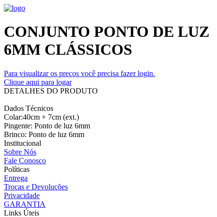
CONJUNTO PONTO DE LUZ
6MM CLÁSSICOS
Para visualizar os preços você precisa fazer login.
Clique aqui para logar
DETALHES DO PRODUTO
Dados Técnicos
Colar:40cm + 7cm (ext.)
Pingente: Ponto de luz 6mm
Brinco: Ponto de luz 6mm
Institucional
Sobre Nós
Fale Conosco
Políticas
Entrega
Trocas e Devoluções
Privacidade
GARANTIA
Links Úteis