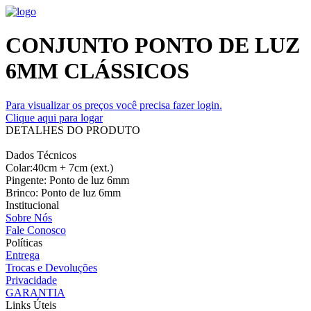
CONJUNTO PONTO DE LUZ
6MM CLÁSSICOS
Para visualizar os preços você precisa fazer login.
Clique aqui para logar
DETALHES DO PRODUTO
Dados Técnicos
Colar:40cm + 7cm (ext.)
Pingente: Ponto de luz 6mm
Brinco: Ponto de luz 6mm
Institucional
Sobre Nós
Fale Conosco
Políticas
Entrega
Trocas e Devoluções
Privacidade
GARANTIA
Links Úteis