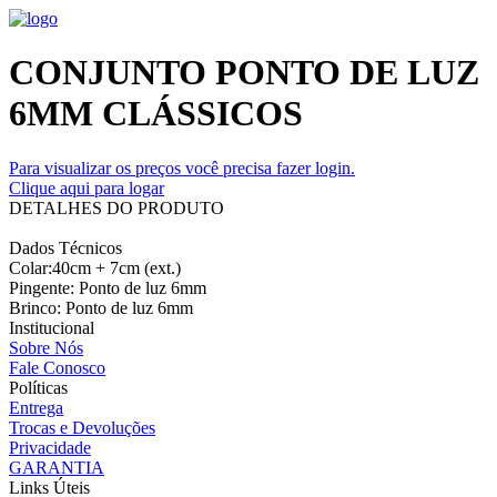
CONJUNTO PONTO DE LUZ
6MM CLÁSSICOS
Para visualizar os preços você precisa fazer login.
Clique aqui para logar
DETALHES DO PRODUTO
Dados Técnicos
Colar:40cm + 7cm (ext.)
Pingente: Ponto de luz 6mm
Brinco: Ponto de luz 6mm
Institucional
Sobre Nós
Fale Conosco
Políticas
Entrega
Trocas e Devoluções
Privacidade
GARANTIA
Links Úteis