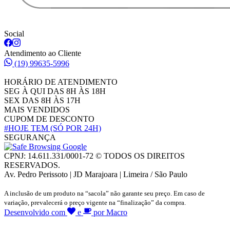
Social
Atendimento ao Cliente
(19) 99635-5996
HORÁRIO DE ATENDIMENTO
SEG À QUI DAS 8H ÀS 18H
SEX DAS 8H ÀS 17H
MAIS VENDIDOS
CUPOM DE DESCONTO
#HOJE TEM
(SÓ POR 24H)
SEGURANÇA
CPNJ: 14.611.331/0001-72 © TODOS OS DIREITOS
RESERVADOS.
Av. Pedro Perissoto | JD Marajoara | Limeira / São Paulo
A inclusão de um produto na “sacola” não garante seu preço. Em caso de
variação, prevalecerá o preço vigente na “finalização” da compra.
Desenvolvido com
e
por Macro