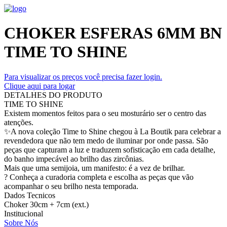
CHOKER ESFERAS 6MM BN
TIME TO SHINE
Para visualizar os preços você precisa fazer login.
Clique aqui para logar
DETALHES DO PRODUTO
TIME TO SHINE
Existem momentos feitos para o seu mosturário ser o centro das
atenções.
✨A nova coleção Time to Shine chegou à La Boutik para celebrar a
revendedora que não tem medo de iluminar por onde passa. São
peças que capturam a luz e traduzem sofisticação em cada detalhe,
do banho impecável ao brilho das zircônias.
Mais que uma semijoia, um manifesto: é a vez de brilhar.
? Conheça a curadoria completa e escolha as peças que vão
acompanhar o seu brilho nesta temporada.
Dados Tecnicos
Choker 30cm + 7cm (ext.)
Institucional
Sobre Nós