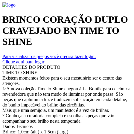
BRINCO CORAÇÃO DUPLO
CRAVEJADO BN TIME TO
SHINE
Para visualizar os preços você precisa fazer login.
Clique aqui para logar
DETALHES DO PRODUTO
TIME TO SHINE
Existem momentos feitos para o seu mosturário ser o centro das
atenções.
✨A nova coleção Time to Shine chegou à La Boutik para celebrar a
revendedora que não tem medo de iluminar por onde passa. São
peças que capturam a luz e traduzem sofisticação em cada detalhe,
do banho impecável ao brilho das zircônias.
Mais que uma semijoia, um manifesto: é a vez de brilhar.
? Conheça a curadoria completa e escolha as peças que vão
acompanhar o seu brilho nesta temporada.
Dados Tecnicos
Brinco: 1,0cm (alt.) x 1,5cm (larg.)