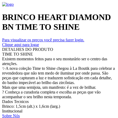
BRINCO HEART DIAMOND
BN TIME TO SHINE
Para visualizar os preços você precisa fazer login.
Clique aqui para logar
DETALHES DO PRODUTO
TIME TO SHINE
Existem momentos feitos para o seu mosturário ser o centro das
atenções.
✨A nova coleção Time to Shine chegou à La Boutik para celebrar a
revendedora que não tem medo de iluminar por onde passa. São
peças que capturam a luz e traduzem sofisticação em cada detalhe,
do banho impecável ao brilho das zircônias.
Mais que uma semijoia, um manifesto: é a vez de brilhar.
? Conheça a curadoria completa e escolha as peças que vão
acompanhar o seu brilho nesta temporada.
Dados Tecnicos
Brinco: 1,5cm (alt.) x 1,6cm (larg.)
Institucional
Sobre Nós