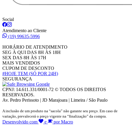
Social
Atendimento ao Cliente
(19) 99635-5996
HORÁRIO DE ATENDIMENTO
SEG À QUI DAS 8H ÀS 18H
SEX DAS 8H ÀS 17H
MAIS VENDIDOS
CUPOM DE DESCONTO
#HOJE TEM
(SÓ POR 24H)
SEGURANÇA
CPNJ: 14.611.331/0001-72 © TODOS OS DIREITOS
RESERVADOS.
Av. Pedro Perissoto | JD Marajoara | Limeira / São Paulo
A inclusão de um produto na “sacola” não garante seu preço. Em caso de
variação, prevalecerá o preço vigente na “finalização” da compra.
Desenvolvido com
e
por Macro