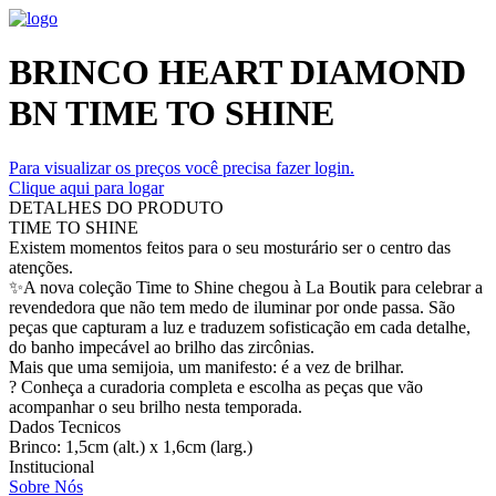
BRINCO HEART DIAMOND
BN TIME TO SHINE
Para visualizar os preços você precisa fazer login.
Clique aqui para logar
DETALHES DO PRODUTO
TIME TO SHINE
Existem momentos feitos para o seu mosturário ser o centro das
atenções.
✨A nova coleção Time to Shine chegou à La Boutik para celebrar a
revendedora que não tem medo de iluminar por onde passa. São
peças que capturam a luz e traduzem sofisticação em cada detalhe,
do banho impecável ao brilho das zircônias.
Mais que uma semijoia, um manifesto: é a vez de brilhar.
? Conheça a curadoria completa e escolha as peças que vão
acompanhar o seu brilho nesta temporada.
Dados Tecnicos
Brinco: 1,5cm (alt.) x 1,6cm (larg.)
Institucional
Sobre Nós