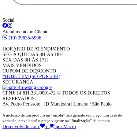
Social
Atendimento ao Cliente
(19) 99635-5996
HORÁRIO DE ATENDIMENTO
SEG À QUI DAS 8H ÀS 18H
SEX DAS 8H ÀS 17H
MAIS VENDIDOS
CUPOM DE DESCONTO
#HOJE TEM
(SÓ POR 24H)
SEGURANÇA
CPNJ: 14.611.331/0001-72 © TODOS OS DIREITOS
RESERVADOS.
Av. Pedro Perissoto | JD Marajoara | Limeira / São Paulo
A inclusão de um produto na “sacola” não garante seu preço. Em caso de
variação, prevalecerá o preço vigente na “finalização” da compra.
Desenvolvido com
e
por Macro