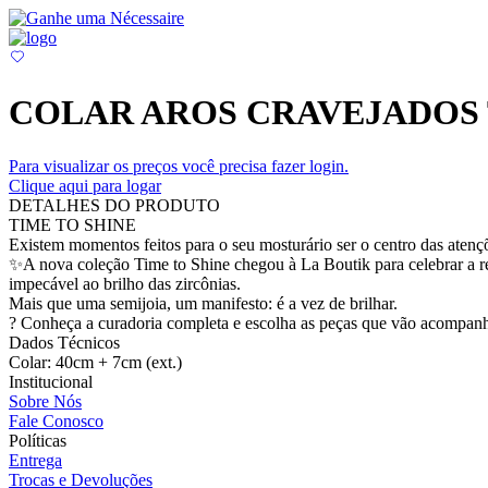
COLAR AROS CRAVEJADOS 
Para visualizar os preços você precisa fazer login.
Clique aqui para logar
DETALHES DO PRODUTO
TIME TO SHINE
Existem momentos feitos para o seu mosturário ser o centro das atenç
✨A nova coleção Time to Shine chegou à La Boutik para celebrar a r
impecável ao brilho das zircônias.
Mais que uma semijoia, um manifesto: é a vez de brilhar.
? Conheça a curadoria completa e escolha as peças que vão acompanha
Dados Técnicos
Colar: 40cm + 7cm (ext.)
Institucional
Sobre Nós
Fale Conosco
Políticas
Entrega
Trocas e Devoluções