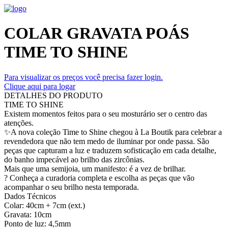
COLAR GRAVATA POÁS
TIME TO SHINE
Para visualizar os preços você precisa fazer login.
Clique aqui para logar
DETALHES DO PRODUTO
TIME TO SHINE
Existem momentos feitos para o seu mosturário ser o centro das
atenções.
✨A nova coleção Time to Shine chegou à La Boutik para celebrar a
revendedora que não tem medo de iluminar por onde passa. São
peças que capturam a luz e traduzem sofisticação em cada detalhe,
do banho impecável ao brilho das zircônias.
Mais que uma semijoia, um manifesto: é a vez de brilhar.
? Conheça a curadoria completa e escolha as peças que vão
acompanhar o seu brilho nesta temporada.
Dados Técnicos
Colar: 40cm + 7cm (ext.)
Gravata: 10cm
Ponto de luz: 4,5mm