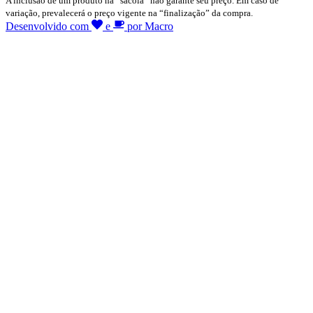
A inclusão de um produto na “sacola” não garante seu preço. Em caso de
variação, prevalecerá o preço vigente na “finalização” da compra.
Desenvolvido com
e
por Macro