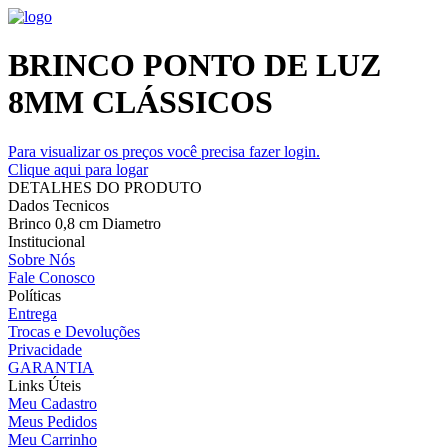
BRINCO PONTO DE LUZ
8MM CLÁSSICOS
Para visualizar os preços você precisa fazer login.
Clique aqui para logar
DETALHES DO PRODUTO
Dados Tecnicos
Brinco 0,8 cm Diametro
Institucional
Sobre Nós
Fale Conosco
Políticas
Entrega
Trocas e Devoluções
Privacidade
GARANTIA
Links Úteis
Meu Cadastro
Meus Pedidos
Meu Carrinho