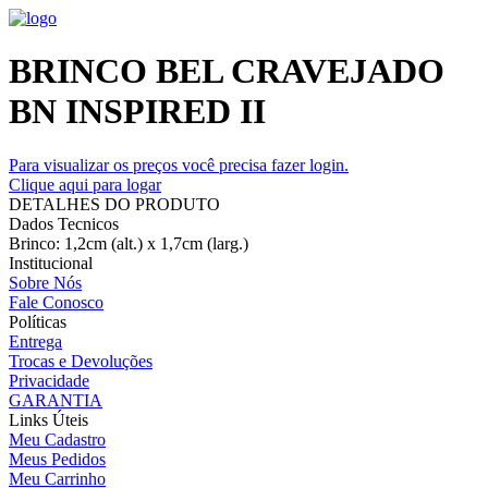
BRINCO BEL CRAVEJADO
BN INSPIRED II
Para visualizar os preços você precisa fazer login.
Clique aqui para logar
DETALHES DO PRODUTO
Dados Tecnicos
Brinco: 1,2cm (alt.) x 1,7cm (larg.)
Institucional
Sobre Nós
Fale Conosco
Políticas
Entrega
Trocas e Devoluções
Privacidade
GARANTIA
Links Úteis
Meu Cadastro
Meus Pedidos
Meu Carrinho