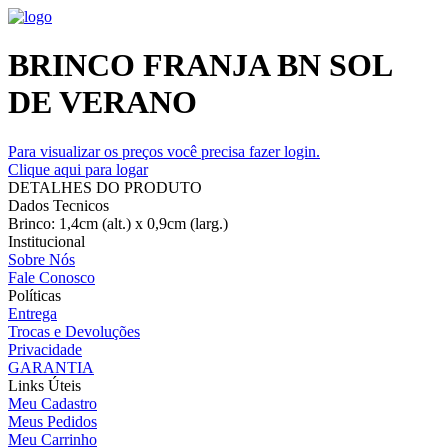
BRINCO FRANJA BN SOL
DE VERANO
Para visualizar os preços você precisa fazer login.
Clique aqui para logar
DETALHES DO PRODUTO
Dados Tecnicos
Brinco: 1,4cm (alt.) x 0,9cm (larg.)
Institucional
Sobre Nós
Fale Conosco
Políticas
Entrega
Trocas e Devoluções
Privacidade
GARANTIA
Links Úteis
Meu Cadastro
Meus Pedidos
Meu Carrinho