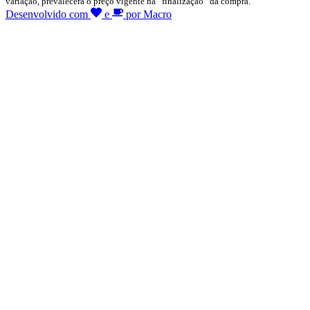
variação, prevalecerá o preço vigente na “finalização” da compra.
Desenvolvido com
e
por Macro