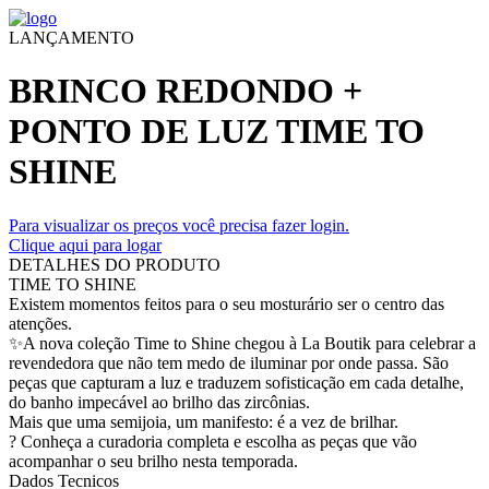
LANÇAMENTO
BRINCO REDONDO +
PONTO DE LUZ TIME TO
SHINE
Para visualizar os preços você precisa fazer login.
Clique aqui para logar
DETALHES DO PRODUTO
TIME TO SHINE
Existem momentos feitos para o seu mosturário ser o centro das
atenções.
✨A nova coleção Time to Shine chegou à La Boutik para celebrar a
revendedora que não tem medo de iluminar por onde passa. São
peças que capturam a luz e traduzem sofisticação em cada detalhe,
do banho impecável ao brilho das zircônias.
Mais que uma semijoia, um manifesto: é a vez de brilhar.
? Conheça a curadoria completa e escolha as peças que vão
acompanhar o seu brilho nesta temporada.
Dados Tecnicos