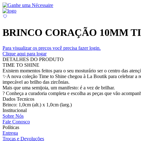
BRINCO CORAÇÃO 10MM TI
Para visualizar os preços você precisa fazer login.
Clique aqui para logar
DETALHES DO PRODUTO
TIME TO SHINE
Existem momentos feitos para o seu mosturário ser o centro das atenç
✨A nova coleção Time to Shine chegou à La Boutik para celebrar a r
impecável ao brilho das zircônias.
Mais que uma semijoia, um manifesto: é a vez de brilhar.
? Conheça a curadoria completa e escolha as peças que vão acompanha
Dados Tecnicos
Brinco: 1,0cm (alt.) x 1,0cm (larg.)
Institucional
Sobre Nós
Fale Conosco
Políticas
Entrega
Trocas e Devoluções