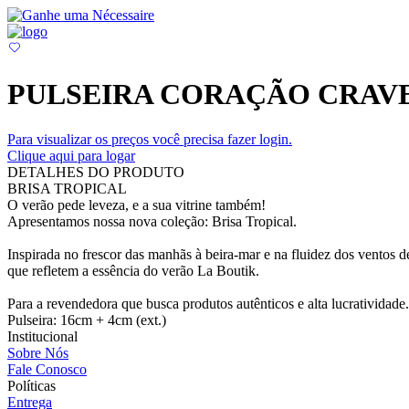
PULSEIRA CORAÇÃO CRAVE
Para visualizar os preços você precisa fazer login.
Clique aqui para logar
DETALHES DO PRODUTO
BRISA TROPICAL
O verão pede leveza, e a sua vitrine também!
Apresentamos nossa nova coleção: Brisa Tropical.
Inspirada no frescor das manhãs à beira-mar e na fluidez dos ventos d
que refletem a essência do verão La Boutik.
Para a revendedora que busca produtos autênticos e alta lucratividade.
Pulseira: 16cm + 4cm (ext.)
Institucional
Sobre Nós
Fale Conosco
Políticas
Entrega