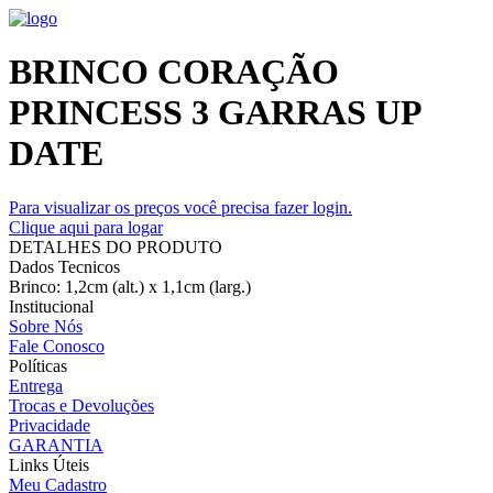
BRINCO CORAÇÃO
PRINCESS 3 GARRAS UP
DATE
Para visualizar os preços você precisa fazer login.
Clique aqui para logar
DETALHES DO PRODUTO
Dados Tecnicos
Brinco: 1,2cm (alt.) x 1,1cm (larg.)
Institucional
Sobre Nós
Fale Conosco
Políticas
Entrega
Trocas e Devoluções
Privacidade
GARANTIA
Links Úteis
Meu Cadastro