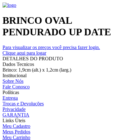
BRINCO OVAL
PENDURADO UP DATE
Para visualizar os preços você precisa fazer login.
Clique aqui para logar
DETALHES DO PRODUTO
Dados Tecnicos
Brinco: 1,9cm (alt.) x 1,2cm (larg.)
Institucional
Sobre Nós
Fale Conosco
Políticas
Entrega
Trocas e Devoluções
Privacidade
GARANTIA
Links Úteis
Meu Cadastro
Meus Pedidos
Meu Carrinho