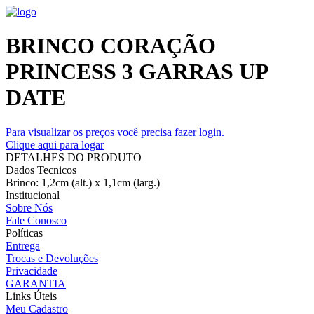
BRINCO CORAÇÃO
PRINCESS 3 GARRAS UP
DATE
Para visualizar os preços você precisa fazer login.
Clique aqui para logar
DETALHES DO PRODUTO
Dados Tecnicos
Brinco: 1,2cm (alt.) x 1,1cm (larg.)
Institucional
Sobre Nós
Fale Conosco
Políticas
Entrega
Trocas e Devoluções
Privacidade
GARANTIA
Links Úteis
Meu Cadastro