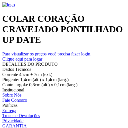
COLAR CORAÇÃO
CRAVEJADO PONTILHADO
UP DATE
Para visualizar os preços você precisa fazer login.
Clique aqui para logar
DETALHES DO PRODUTO
Dados Tecnicos
Corrente 45cm + 7cm (ext.)
Pingente: 1,4cm (alt.) x 1,4cm (larg.)
Contra argola: 0,8cm (alt.) x 0,1cm (larg.)
Institucional
Sobre Nós
Fale Conosco
Políticas
Entrega
Trocas e Devoluções
Privacidade
GARANTIA