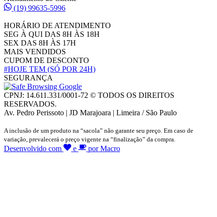
(19) 99635-5996
HORÁRIO DE ATENDIMENTO
SEG À QUI DAS 8H ÀS 18H
SEX DAS 8H ÀS 17H
MAIS VENDIDOS
CUPOM DE DESCONTO
#HOJE TEM
(SÓ POR 24H)
SEGURANÇA
CPNJ: 14.611.331/0001-72 © TODOS OS DIREITOS
RESERVADOS.
Av. Pedro Perissoto | JD Marajoara | Limeira / São Paulo
A inclusão de um produto na “sacola” não garante seu preço. Em caso de
variação, prevalecerá o preço vigente na “finalização” da compra.
Desenvolvido com
e
por Macro