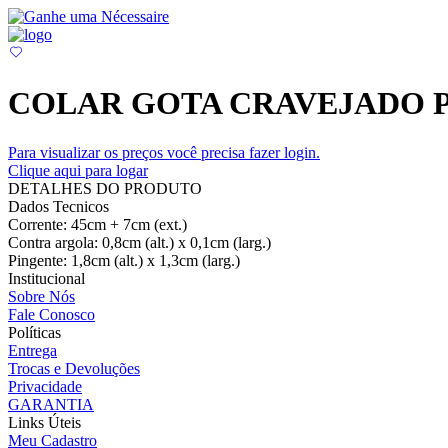
COLAR GOTA CRAVEJADO 
Para visualizar os preços você precisa fazer login.
Clique aqui para logar
DETALHES DO PRODUTO
Dados Tecnicos
Corrente: 45cm + 7cm (ext.)
Contra argola: 0,8cm (alt.) x 0,1cm (larg.)
Pingente: 1,8cm (alt.) x 1,3cm (larg.)
Institucional
Sobre Nós
Fale Conosco
Políticas
Entrega
Trocas e Devoluções
Privacidade
GARANTIA
Links Úteis
Meu Cadastro