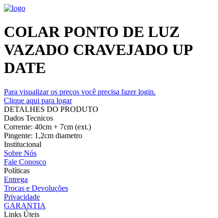
COLAR PONTO DE LUZ
VAZADO CRAVEJADO UP
DATE
Para visualizar os preços você precisa fazer login.
Clique aqui para logar
DETALHES DO PRODUTO
Dados Tecnicos
Corrente: 40cm + 7cm (ext.)
Pingente: 1,2cm diametro
Institucional
Sobre Nós
Fale Conosco
Políticas
Entrega
Trocas e Devoluções
Privacidade
GARANTIA
Links Úteis