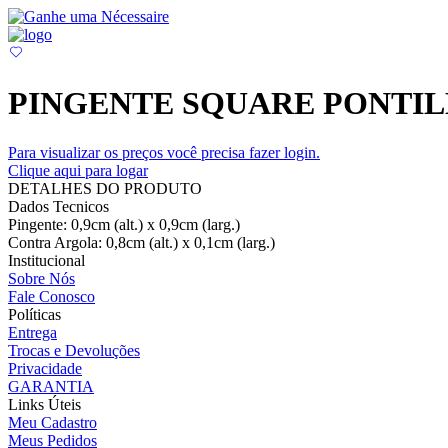
PINGENTE SQUARE PONTI
Para visualizar os preços você precisa fazer login.
Clique aqui para logar
DETALHES DO PRODUTO
Dados Tecnicos
Pingente: 0,9cm (alt.) x 0,9cm (larg.)
Contra Argola: 0,8cm (alt.) x 0,1cm (larg.)
Institucional
Sobre Nós
Fale Conosco
Políticas
Entrega
Trocas e Devoluções
Privacidade
GARANTIA
Links Úteis
Meu Cadastro
Meus Pedidos