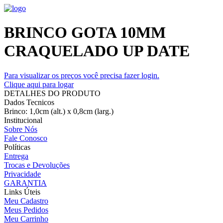
BRINCO GOTA 10MM
CRAQUELADO UP DATE
Para visualizar os preços você precisa fazer login.
Clique aqui para logar
DETALHES DO PRODUTO
Dados Tecnicos
Brinco: 1,0cm (alt.) x 0,8cm (larg.)
Institucional
Sobre Nós
Fale Conosco
Políticas
Entrega
Trocas e Devoluções
Privacidade
GARANTIA
Links Úteis
Meu Cadastro
Meus Pedidos
Meu Carrinho