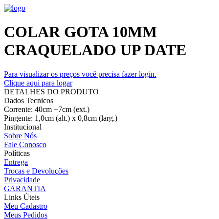
COLAR GOTA 10MM
CRAQUELADO UP DATE
Para visualizar os preços você precisa fazer login.
Clique aqui para logar
DETALHES DO PRODUTO
Dados Tecnicos
Corrente: 40cm +7cm (ext.)
Pingente: 1,0cm (alt.) x 0,8cm (larg.)
Institucional
Sobre Nós
Fale Conosco
Políticas
Entrega
Trocas e Devoluções
Privacidade
GARANTIA
Links Úteis
Meu Cadastro
Meus Pedidos