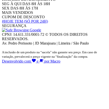
SEG À QUI DAS 8H ÀS 18H
SEX DAS 8H ÀS 17H
MAIS VENDIDOS
CUPOM DE DESCONTO
#HOJE TEM
(SÓ POR 24H)
SEGURANÇA
CPNJ: 14.611.331/0001-72 © TODOS OS DIREITOS
RESERVADOS.
Av. Pedro Perissoto | JD Marajoara | Limeira / São Paulo
A inclusão de um produto na “sacola” não garante seu preço. Em caso de
variação, prevalecerá o preço vigente na “finalização” da compra.
Desenvolvido com
e
por Macro