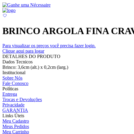
BRINCO ARGOLA FINA CRA
Para visualizar os preços você precisa fazer login.
Clique aqui para logar
DETALHES DO PRODUTO
Dados Tecnicos
Brinco: 3,6cm (alt.) x 0,2cm (larg.)
Institucional
Sobre Nós
Fale Conosco
Políticas
Entrega
Trocas e Devoluções
Privacidade
GARANTIA
Links Úteis
Meu Cadastro
Meus Pedidos
Meu Carrinho