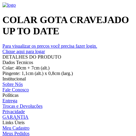
COLAR GOTA CRAVEJADO
UP TO DATE
Para visualizar os preços você precisa fazer login.
Clique aqui para logar
DETALHES DO PRODUTO
Dados Tecnicos
Colar: 40cm + 7cm (alt.)
Pingente: 1,1cm (alt.) x 0,8cm (larg.)
Institucional
Sobre Nós
Fale Conosco
Políticas
Entrega
Trocas e Devoluções
Privacidade
GARANTIA
Links Úteis
Meu Cadastro
Meus Pedidos