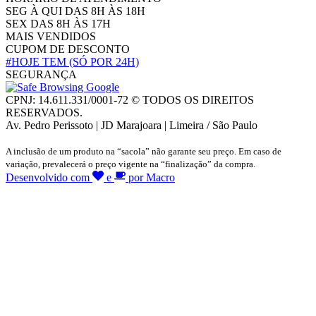
SEG À QUI DAS 8H ÀS 18H
SEX DAS 8H ÀS 17H
MAIS VENDIDOS
CUPOM DE DESCONTO
#HOJE TEM
(SÓ POR 24H)
SEGURANÇA
CPNJ: 14.611.331/0001-72 © TODOS OS DIREITOS
RESERVADOS.
Av. Pedro Perissoto | JD Marajoara | Limeira / São Paulo
A inclusão de um produto na “sacola” não garante seu preço. Em caso de
variação, prevalecerá o preço vigente na “finalização” da compra.
Desenvolvido com
e
por Macro