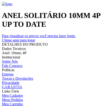
ANEL SOLITÁRIO 10MM 4P
UP TO DATE
Para visualizar os preços você precisa fazer login.
Clique aqui para logar
DETALHES DO PRODUTO
Dados Tecnicos
Anel: 10mm; 4P
Institucional
Sobre Nós
Fale Conosco
Políticas
Entrega
Trocas e Devoluções
Privacidade
GARANTIA
Links Úteis
Meu Cadastro
Meus Pedidos
Meu Carrinho